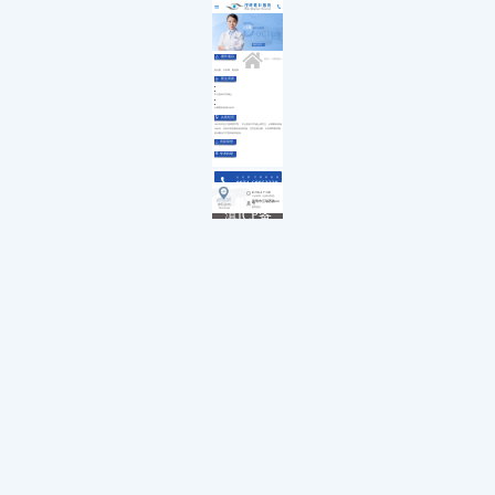
医院简介
白内障
小儿白内障
就诊流程
冯雁
副主任医师
首页
发展历程
小儿眼病
小儿白化病
医保政策
关于我们
荣誉资质
玻璃体视网膜
马凡综合征
来院路线
预约挂号 →
九大专科
优惠活动
屈光矫视
葡萄膜炎
特需门诊
擅长项目
学术活动
青光眼
首页
>>
专家团队
>>
就医指南
教育培训
医学验光配镜
青光眼、白内障、眼底病
专家团队
医院环境
眼眶病
医生资质
惠民活动
先进设备
眼表与眼角膜
新闻动态
中医眼科
中山医科大学硕士
优惠套餐
从事眼科临床20余年
从医经历
1992年毕业于昆明医学院 ，中山医科大学硕士研究生，从事眼科临床
20余年，具有丰富的眼科临床经验，尤其在青光眼、白内障和眼底病
的诊断治疗方面有较深造诣。
所获荣誉
学术科研
点击拨打眼科热线
0871-68053220
8:30-17:30
门诊时间（无假日医院）
昆明市云瑞西路44号
来院路线
医院地址
Address
滇ICP备
18009831
号-5