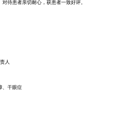
。对待患者亲切耐心，获患者一致好评。
负责人
障、干眼症