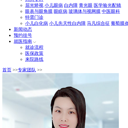
屈光矫视
小儿眼病
白内障
青光眼
医学验光配镜
眼表与眼角膜
眼眶病
玻璃体与视网膜
中医眼科
特需门诊
小儿白化病
小儿先天性白内障
马凡综合征
葡萄膜
新闻动态
预约挂号
就医指南
就诊流程
医保政策
来院路线
首页
>>
专家团队
>>