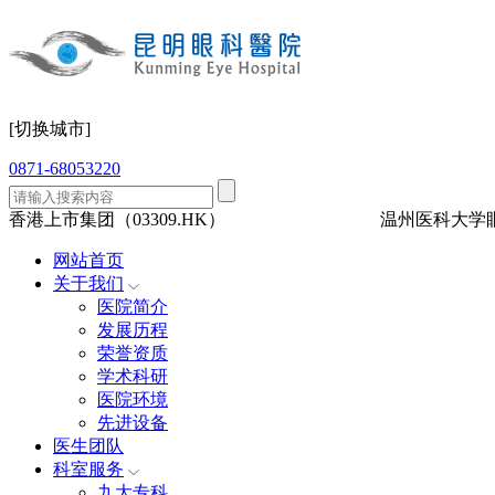
[切换城市]
0871-68053220
香港上市集团（03309.HK）
三级眼科
医保定点
温州医科大学
网站首页
关于我们
医院简介
发展历程
荣誉资质
学术科研
医院环境
先进设备
医生团队
科室服务
九大专科