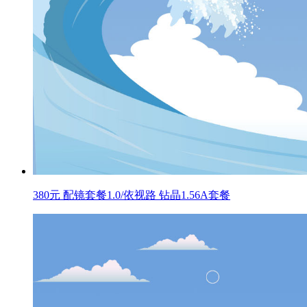
380元 配镜套餐1.0/依视路 钻晶1.56A套餐