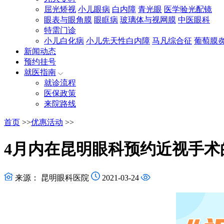
屈光矫视
小儿眼病
白内障
青光眼
医学验光配镜
眼表与眼角膜
眼眶病
玻璃体与视网膜
中医眼科
特需门诊
小儿白化病
小儿先天性白内障
马凡综合征
葡萄膜
新闻动态
预约挂号
就医指南
就诊流程
医保政策
来院路线
首页
>>
优惠活动
>>
4月内在昆明眼科预约近视手术的朋
来源： 昆明眼科医院
2021-03-24