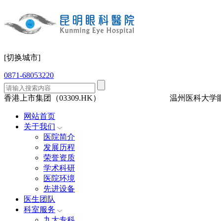
[切换城市]
0871-68053220
香港上市集团（03309.HK）
三级眼科
医保定点
温州医科大学
网站首页
关于我们
医院简介
发展历程
荣誉资质
学术科研
医院环境
先进设备
医生团队
科室服务
九大专科