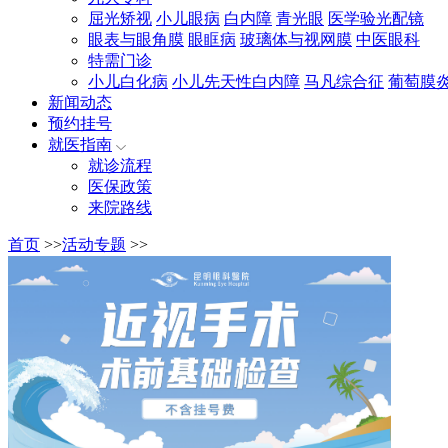
屈光矫视
小儿眼病
白内障
青光眼
医学验光配镜
眼表与眼角膜
眼眶病
玻璃体与视网膜
中医眼科
特需门诊
小儿白化病
小儿先天性白内障
马凡综合征
葡萄膜
新闻动态
预约挂号
就医指南
就诊流程
医保政策
来院路线
首页
>>
活动专题
>>