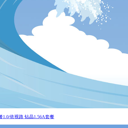
餐1.0/依视路 钻晶1.56A套餐