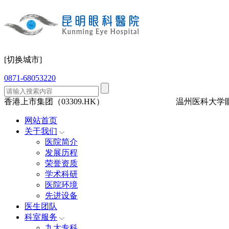
[切换城市]
0871-68053220
香港上市集团（03309.HK）
三级眼科
医保定点
温州医科大学
网站首页
关于我们
医院简介
发展历程
荣誉资质
学术科研
医院环境
先进设备
医生团队
科室服务
九大专科