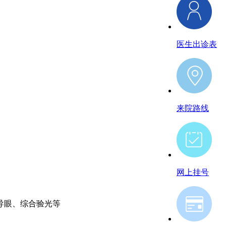
医生出诊表
来院路线
网上挂号
导眼、综合验光等