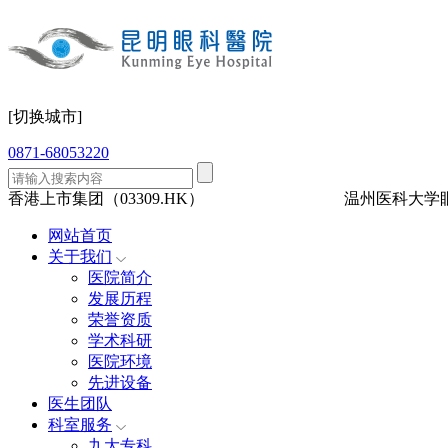
[切换城市]
0871-68053220
香港上市集团（03309.HK）
三级眼科
医保定点
温州医科大学
网站首页
关于我们
医院简介
发展历程
荣誉资质
学术科研
医院环境
先进设备
医生团队
科室服务
九大专科