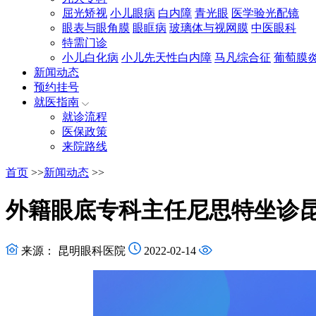
屈光矫视
小儿眼病
白内障
青光眼
医学验光配镜
眼表与眼角膜
眼眶病
玻璃体与视网膜
中医眼科
特需门诊
小儿白化病
小儿先天性白内障
马凡综合征
葡萄膜
新闻动态
预约挂号
就医指南
就诊流程
医保政策
来院路线
首页
>>
新闻动态
>>
外籍眼底专科主任尼思特坐诊
来源： 昆明眼科医院
2022-02-14