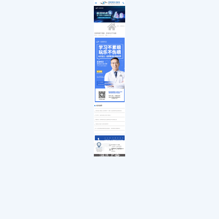
医院简介
白内障
小儿白内障
就诊流程
首页
发展历程
小儿眼病
小儿白化病
医保政策
关于我们
荣誉资质
玻璃体视网膜
马凡综合征
来院路线
九大专科
优惠活动
屈光矫视
葡萄膜炎
特需门诊
学术活动
青光眼
首页
>>
新闻动态
>>
就医指南
教育培训
医学验光配镜
专家团队
医院环境
眼眶病
居家网课不累眼，寒假玩乐不伤眼
来源：昆明眼科医院
2022-12-23
惠民活动
先进设备
眼表与眼角膜
新闻动态
中医眼科
优惠套餐
相关推荐
云南首批“微创全飞秒精准4.0”设备 在昆明眼科医院装机成功
6月28日，昆明这场生日会不容错过！
跨越百里 昆明眼科医院公益救助贵州3名斜视儿童
“眼黄金”真的可以保护眼睛吗？
喜！全省召唤昆明眼科医院老朋友，快来领取护眼福利啦！
点击拨打眼科热线
0871-68053220
8:30-17:30
门诊时间（无假日医院）
昆明市云瑞西路44号
来院路线
医院地址
Address
滇ICP备
18009831
号-5