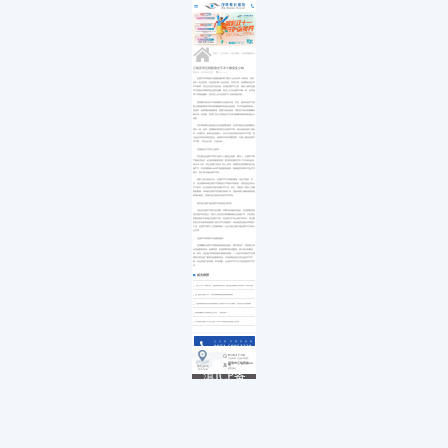
医院简介
白内障
小儿白内障
就诊流程
首页
发展历程
小儿眼病
小儿白化病
医保政策
关于我们
荣誉资质
玻璃体视网膜
马凡综合征
来院路线
九大专科
优惠活动
屈光矫视
葡萄膜炎
特需门诊
学术活动
青光眼
首页
>>
九大专科
>>
屈光矫视
>>
屈光矫视科普
>>
就医指南
教育培训
医学验光配镜
专家团队
医院环境
眼眶病
云南昆明近视眼激光手术大概需多少钱
来源：昆明眼科医院
2021-04-07
惠民活动
先进设备
眼表与眼角膜
近视手术价格是不是越贵越好呢?很多人会有这样一种想法，便宜
新闻动态
中医眼科
的不一定是好的，但是贵的就一定是好的。其实不然，昆明眼科屈光手
术专家称，适合自己的才是好的。在做近视手术之前，很多人都对近视
优惠套餐
手术有着这样那样想当然的误解。有些人认为近视手术都一样，从而选
择了价格低廉的，也有些人认为近视手术 贵的就是好的。
昆明眼科屈光手术专家杨阳主任医师介绍，其实，选择何种手术是
医生根据眼睛条件和具体用眼要求来综合考虑的。手术对角膜厚度有一
定要求，如果遇到角膜很薄，度数又高的患者，用板层刀制作角膜瓣容
易出现一些风险，而用个性化飞秒激光手术进行制瓣误差和风险就会小
得多。
另外即便两位患者验光后近视度数相同，但很可能他们的角膜散光
度不一样。此时，昆明眼科医院医生在做手术前，就会考虑这种个体差
异，在规范化、标准化的基础上，设计出适合患者自身的手术方案。医
生还会术前问清患者职业，根据其日常的用眼需求，为病人量身定制手
术方案，"适合自己的，才是好的"。
近视激光手术有什么要求
而且激光近视手术并不是每个人都适合做的，事实上，近视手术有
严格的适应症。必须排除眼部疾病，眼压和泪腺等正常;手术者年龄应
该在18-50岁，矫正后视力需在0.8以上等等。如果您在昆明眼科进行近
视手术，术前需要做21余项严格的眼部检查，如果检查结果不符合手术
条件，是不给与做近视手术的。
很多人想当然的认为，近视手术可以随到随做，这是片面的。首
先，在昆明眼科做近视手术需要进行严格的术前检查，排查您是否符合
手术条件，以及选择合适的近视手术方式，其次，需提前一周以上停戴
隐形眼镜，并做好近视手术的相关准备工作。需参加视力体检者建议提
前预约检查，并预约医生提前安排好手术时间。
眼科医生都不做近视手术真的是这样吗?​
这是对近视手术较大的误解，而事实真相恰好相反。在昆明眼科医
院有很多年轻医生、医护人员及医生家属都接受过近视手术，只是通过
肉眼是看不出来做过近视手术的。有些医生不符合做手术条件。而且眼
科医生常在高倍显微镜下进行手术仪器操作，保持低度近视反而有助于
工作。近视手术因个人意愿来做的，这点与医生做不做近视手术没有什
么关联。
近视手术价格并不是越贵越好!
选择哪种近视手术需要考虑的情况很多，通常情况下，需要医生综
合患者眼部情况、角膜厚度、近视度数等多项数据，进行综合判断选
择。因此，这也是术前检查格外重要的原因。一个好的术前检查可以帮
助医生更好的了解患者的眼部情况，为患者制定较为适合他的手术方
案，保证患者术后清晰、舒适用眼。合适的手术方式才是理想的手术方
式。
相关推荐
“无刀手术”新时代，昆明眼科医院飞秒激光辅助白内障手术再升级
全飞秒近视手术：再现清晰视觉质量的捷径
【昆明眼科医院护眼指南】近视手术术后须知，复查养护很重要
高考摘镜注意事项已发送...请查收！
毕业季近视手术怎么选？2023年高校专业视力要求
点击拨打眼科热线
0871-68053220
8:30-17:30
门诊时间（无假日医院）
昆明市云瑞西路44号
来院路线
医院地址
Address
滇ICP备
18009831
号-5