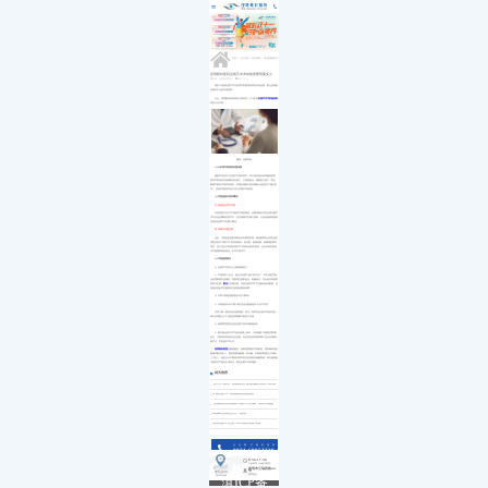
医院简介
白内障
小儿白内障
就诊流程
首页
发展历程
小儿眼病
小儿白化病
医保政策
关于我们
荣誉资质
玻璃体视网膜
马凡综合征
来院路线
九大专科
优惠活动
屈光矫视
葡萄膜炎
特需门诊
学术活动
青光眼
首页
>>
九大专科
>>
屈光矫视
>>
屈光矫视科普
>>
就医指南
教育培训
医学验光配镜
专家团队
医院环境
眼眶病
昆明眼科医院近视手术术前检查费用要多少
来源：昆明眼科医院
2021-12-16
惠民活动
先进设备
眼表与眼角膜
很多人疑惑近视手术20多项术前检查到底有没有必要，那么多项检
新闻动态
中医眼科
查项目不会是坑钱的吧?
优惠套餐
今天，昆明眼科医院就给大家科普一下20多项
近视手术术前检查到
底有什么作用。
图源：站酷海洛
(1)20多项术前检查依据来源
国家发布的关于近视手术的标准中，对于检查项目有明确的要求，
要求术前检查应做裸眼远近视力、主客观验光、预期矫正视力、眼位、
裂隙灯眼前节检查等项目，并建议做瞳孔直径测量(包括暗光下瞳孔直
径)、泪液功能检查等总共近20项的术前检查。
(2)术前检查作用有哪些?
① 定制适合手术方案
术前检查不仅为手术提供可靠的数据，还能判断是否适合做近视手
术以及适合哪种类型手术，并且预测术后视力效果，让患者能够清楚知
道做完近视手术后视力概况。
② 排除手术禁忌病
此外，术前检查还要排除是否有眼部疾病，例如眼部有活动性炎症
需要治好后才能手术;若有角膜炎、青光眼、圆锥角膜、视网膜脱离等
病变，也不适合立即做近视手术;若患有免疫性疾病，全身代谢性疾病
及严重精神病的患者，不可以做手术。
(3)术前检查疑问
Q：近视手术前为什么要散瞳验光?
A：可能很多人认为，验光只是插个镜片就可以了，殊不知医学验
光是需要很多步骤的，需要通过检影验光、电脑验光、综合验光等检查
和矫正近视、
散光
以及视功能。这是近视手术不可或缺的参考数据，也
是预估患者术后视觉矫正效果的数据保障。
Q：术前干眼检查能避免术后干眼吗?
A：术前检查出有严重干眼症的近视患者是不可以手术的。
术后干眼一般来说是短期现象，经过一段时间会达到术前的状态，
期内还需配合人工泪液使用缓解干眼的不适感 。
Q：角膜厚度和形态是近视手术的关键因素吗?
A：因为激光矫正手术是在角膜上操作，只有测量了角膜的厚度和
形态，才能知道切削的安全范围。有的患者厚度很薄就不适合在角膜上
做手术，可更换手术方式。
昆明眼科医院
温馨提醒您，如果想要预约术前检查，需要做到隐形
眼镜停戴1周以上，硬性角膜接触镜，如OK镜、RGP隐形眼镜至少停戴1
个月以上。检查当天不能独自驾车前往医院较好佩戴墨镜，因为散瞳验
光检查后可能会出现畏光、看近处看不清等现象。
相关推荐
“无刀手术”新时代，昆明眼科医院飞秒激光辅助白内障手术再升级
全飞秒近视手术：再现清晰视觉质量的捷径
【昆明眼科医院护眼指南】近视手术术后须知，复查养护很重要
高考摘镜注意事项已发送...请查收！
毕业季近视手术怎么选？2023年高校专业视力要求
点击拨打眼科热线
0871-68053220
8:30-17:30
门诊时间（无假日医院）
昆明市云瑞西路44号
来院路线
医院地址
Address
滇ICP备