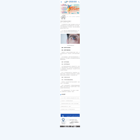
医院简介
白内障
小儿白内障
就诊流程
首页
发展历程
小儿眼病
小儿白化病
医保政策
关于我们
荣誉资质
玻璃体视网膜
马凡综合征
来院路线
九大专科
优惠活动
屈光矫视
葡萄膜炎
特需门诊
学术活动
青光眼
首页
>>
九大专科
>>
屈光矫视
>>
屈光矫视科普
>>
就医指南
教育培训
医学验光配镜
专家团队
医院环境
眼眶病
近视手术能够治好近视吗？
来源：昆明眼科医院
2021-12-23
惠民活动
先进设备
眼表与眼角膜
对于近视的朋友们来说，戴眼镜一直是件麻烦事：镜片经常不分场
新闻动态
中医眼科
合地在各种情况下起雾，在矫正近视的同时又用另一种方式干扰着视
线;镜片太重眼镜容易滑落，时不时总要推一下眼镜;明亮的大眼睛在眼
优惠套餐
镜的遮挡下也变得又小又无神......
于是，近视手术成为了越来越多近视者的摘镜选择或计划，不过，
虽说如此，但在眼科医院也常常遇见对近视手术有所误解的朋友。
图片版权归站酷海洛所有
想象中：近视手术可以治好近视
实际上：近视手术只能矫正近视
初闻近视手术，不少朋友会以为是用来治疗近视的，但实际上，目
前近视还没有治疗的方法，只能进行矫正，近视手术也是矫正近视的方
式之一。
不同于传统的配镜矫正，近视手术是通过切削角膜组织或植入人工
晶体来矫正近视，手术后无需戴镜，在矫正近视的同时也可避免许多佩
戴眼镜带来的烦恼。
想象中：近视手术越贵越好
实际上：近视手术需选合适的
许多人本着贵的东西就是好的想法，就想选贵的手术方式，但实际
上，近视不同类型的价格不同，主要与手术的方式与使用的仪器不同有
关，并非越贵的越好，主要还是要选合适的，只有合适的手术方式才能
达到预期的术后视觉质量。
因此，为了让术者选择合适的手术方式，在做近视手术前，每个人
都要进行术前检查，只有检查后符合手术要求的才能手术，在昆明眼科
医院医生还会根据不同的眼睛数据，为术者定制专属手术方案。
想象中：术后就可以放飞自我
实际上：不管术前术后都要注意用眼休息
很多朋友以为，做完近视手术后就可以随心所欲地用眼了，想玩多
久玩多久，毕竟不用再戴眼镜了。
但其实，不管有没有做近视手术，注意用眼休息对眼健康来说都是
很重要的。近视手术后虽然不会反弹，但是如果不注意用眼，不管有没
有做近视手术都可能再次加深近视。
另外，如果是做激光类近视手术，术后一般会有1-3个月轻微干
眼，此时需要好好护理，注意用眼休息，才能早点。
相关推荐
“无刀手术”新时代，昆明眼科医院飞秒激光辅助白内障手术再升级
全飞秒近视手术：再现清晰视觉质量的捷径
【昆明眼科医院护眼指南】近视手术术后须知，复查养护很重要
高考摘镜注意事项已发送...请查收！
毕业季近视手术怎么选？2023年高校专业视力要求
点击拨打眼科热线
0871-68053220
8:30-17:30
门诊时间（无假日医院）
昆明市云瑞西路44号
来院路线
医院地址
Address
滇ICP备
18009831
号-5