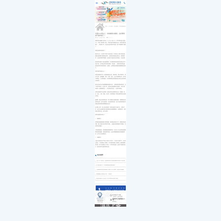
医院简介
白内障
小儿白内障
就诊流程
首页
发展历程
小儿眼病
小儿白化病
医保政策
关于我们
荣誉资质
玻璃体视网膜
马凡综合征
来院路线
九大专科
优惠活动
屈光矫视
葡萄膜炎
特需门诊
学术活动
青光眼
首页
>>
九大专科
>>
屈光矫视
>>
屈光矫视科普
>>
就医指南
教育培训
医学验光配镜
专家团队
医院环境
眼眶病
近视600度以上，你的眼睛太脆弱，这些事情
就不要再做了！
惠民活动
先进设备
眼表与眼角膜
来源：昆明眼科医院
2022-03-16
新闻动态
中医眼科
我国目前近视眼大约有6亿，占了总人口的一半，其中高度近视人数也
不少。很多人看到网上传言：高度近视不能做剧烈运动，高度近视不能
优惠套餐
顺产……就问希小玛，这些说法是否有科学依据？接下来我要敲小黑板
了。
高度近视真的危险吗？
眼科学认为，600度以下属于中低度近视，600度及以上属于高度近视。
随着近视度数不断增高的同时，近视患者的眼轴会被拉长、眼球壁变
薄，这些组织都非常脆弱。有些地方可能还存在变性裂孔、出血问题。
因此高度近视不只是近视度数高，发生眼底病变的危险性也要比正常人
高出许多，还可能会诱发致盲性眼疾「青光眼」。如果你有高度近视，
建议较好每年到医院检查一次眼底，这样能更好地预防视网膜病变的发
生。
高度近视不能做什么？
高度近视患者平常一定要避免剧烈运动，例如球类、拳击等跳跃式、撞
击式运动，例如蹦极、跳水、滑翔、跳伞、过山车等极限运动，也不能
从事搬货、扛东西等重活，此外像举重这类需要使很大劲的运动项目都
不建议做。
因为这些动作会导致视网膜或者眼内拉长、拉薄的组织很容易受伤。这
个时候可能某一个活动下来，突然间会感觉眼前出现黑影，有闪光感，
或者某一块视野被挡住，一旦发现这些症状，一定要尽快就诊。
高度近视患者可以选择做一些相对来说比较缓和的运动，如慢跑、散
步、远足、太极、瑜伽，打坐等，这样就避免了高度近视带来的运动缺
失状况。
像跳绳、跑步这种体育活动，希小玛建议去做眼科检查，如果眼底没有
病理性改变，是可以参加的。此外超高度近视，在坐飞机或者高铁的时
候都会影响到眼底视网膜的安全性。
针对网上传言，希小玛必须辟谣，高度近视是可以顺产的，只要生产
前，经过专业的眼科医生检查眼底没有视网膜裂孔、玻璃体牵拉，没有
黄斑水肿和出血，就可以顺产。
高度近视该如何矫正？
一、配镜矫正
高度数的框架眼镜镜片较厚较重，给鼻梁造成的压力大，视物变形也较
明显，戴上容易出现头晕等不舒服。一般建议使用树脂的非球面的、高
折射率的薄镜片。
与框架眼镜相比，隐形眼镜是紧贴眼球的，在光学上不会造成框架眼镜
那样的视觉偏差，视觉效果好很多。但是长期配戴极易造成角膜的损
伤，也可以引起角膜炎症。
二、摘镜矫正
当前主流的屈光手术有全飞秒SMILE手术、个性化半飞秒手术、SMART
全激光、ICL晶体植入这四类。对于高度近视的人群来说，如果角膜厚
度不够，做ICL晶体植入手术是一个非常好的选择，但是手术难度比较
大，建议选择专业眼科医院去做。
相关推荐
“无刀手术”新时代，昆明眼科医院飞秒激光辅助白内障手术再升级
全飞秒近视手术：再现清晰视觉质量的捷径
【昆明眼科医院护眼指南】近视手术术后须知，复查养护很重要
高考摘镜注意事项已发送...请查收！
毕业季近视手术怎么选？2023年高校专业视力要求
点击拨打眼科热线
0871-68053220
8:30-17:30
门诊时间（无假日医院）
昆明市云瑞西路44号
来院路线
医院地址
Address
滇ICP备
18009831
号-5