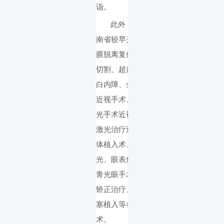
诣。
此外，我院在云
南省较早开展了视网
膜脱离复位、玻璃体
切割、超声乳化治疗
白内障、全飞秒激光
近视手术、半飞秒激
光手术近视、准分子
激光治疗近视、ICL晶
体植入术、远视与散
光、眼表角膜移植、
青光眼手术、斜弱视
矫正治疗、泪小管栓
塞植入等各种显微手
术。