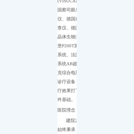
(VISUCAM-500)、德
国蔡司眼底断层扫描
仪、德国蔡司视野检
查仪、德国蔡司人工
晶体生物测量仪、欧
堡P200T激光眼底照相
系统、法国光太超声
系统AB超、日本尼德
克综合电脑验光仪等
诊疗设备，为医院治
疗效果打下夯实的硬
件基础。
医院理念
建院25年来医院
始终秉承
“仁爱、科