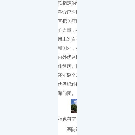
联指定的“归侨侨眷眼
科诊疗医院
”。医院一
直把医疗团队作为核
心力量，在医生的聘
用上选自香港、内地
和国外，并要求有国
内外优秀眼科医院工
作经历。同时，医院
还汇聚全球各地20位
优秀眼科医生组成的
顾问团。
特色科室
医院设有包括屈