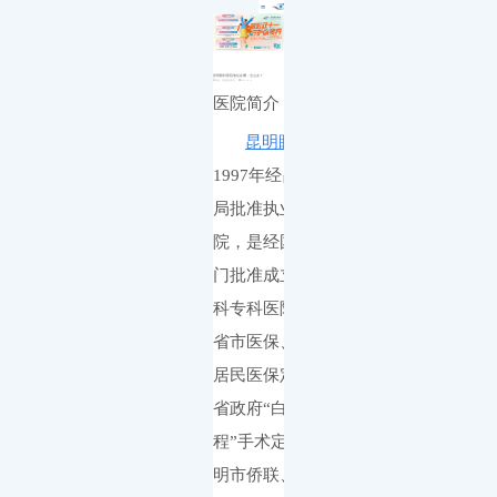
医院简介
白内障
小儿白内障
就诊流程
首页
发展历程
小儿眼病
小儿白化病
医保政策
关于我们
荣誉资质
玻璃体视网膜
马凡综合征
来院路线
九大专科
优惠活动
屈光矫视
葡萄膜炎
特需门诊
学术活动
青光眼
首页
>>
九大专科
>>
屈光矫视
>>
屈光矫视科普
>>
就医指南
教育培训
医学验光配镜
专家团队
医院环境
眼眶病
昆明眼科医院地址在哪，怎么去？
来源：昆明眼科医院
2022-06-10
惠民活动
先进设备
眼表与眼角膜
新闻动态
中医眼科
医院简介
优惠套餐
昆明眼科医院
是
1997年
经昆明市卫生
局批准执业的
眼科医
院
，是经
国家卫生部
门批准
成立的三级眼
科专科医院。
医院属
省市医保、新农合、
居民医保定点医院
；
省政府“白内障光明工
程”手术定点医院、昆
明市侨联、五华区侨