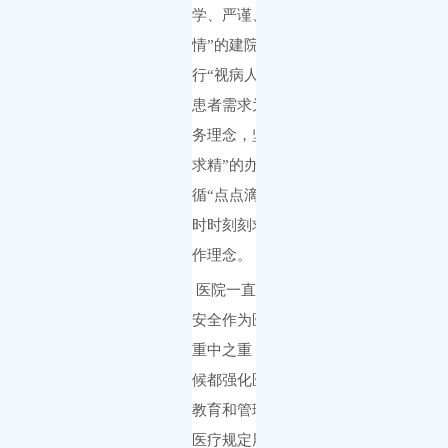
学、严谨、诚信、热
情
”的建院宗旨，奉
行“视病人为亲人，以
患者需求为中心”的服
务理念，坚持了“精益
求精”的办院精神，遵
循“点点滴滴求合理，
时时刻刻求卓越”的工
作理念。
医院一直把医疗质量
安全作为医院发展的
重中之重，在任何时
候都强化医疗安全的
教育和管理，一切按
医疗规定履行职责，