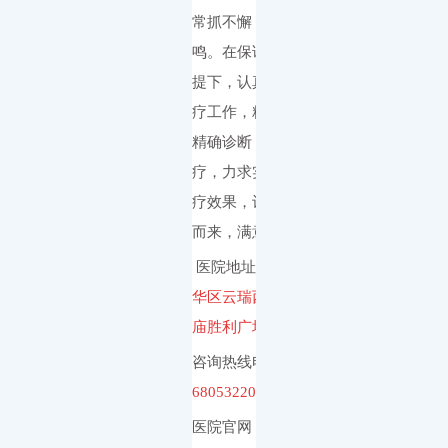
常抓不懈，警钟长
鸣。在保证安全的前
提下，认真的做好诊
疗工作，精心检查，
精确诊断，合理治
疗，力求实现最佳治
疗效果，让患者信任
而来，满意而回。
医院地址：
昆明市五
华区云瑞西路44号(文
庙胜利广场旁)
咨询热线电话：
0871-
68053220
医院官网：