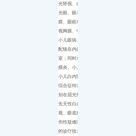
光矫视、白内障、青
光眼、眼表与眼角
膜、眼眶病、玻璃体
视网膜、中医眼科、
小儿眼病、医学验光
配镜在内的九大科
室；同时成立了葡萄
膜炎、小儿白化病、
小儿白内障以及马凡
综合征特需门诊。特
别在屈光矫视、小儿
先天性白内障、斜弱
视、眼底病、急性创
伤性疑难眼病等领域
的诊疗技术有较高造