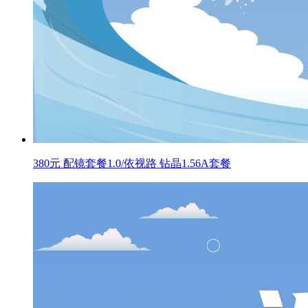
380元 配镜套餐1.0/依视路 钻晶1.56A套餐