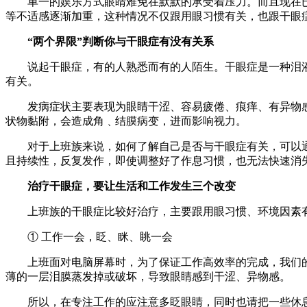
单一的娱乐方式眼睛难免在默默的承受着压力。而且现在已经
等不适感逐渐加重，这种情况不仅跟用眼习惯有关，也跟干眼
“两个界限”判断你与干眼症有没有关系
说起干眼症，有的人熟悉而有的人陌生。干眼症是一种泪液
有关。
发病症状主要表现为眼睛干涩、容易疲倦、痕痒、有异物感、
状物黏附，会造成角﹑结膜病变，进而影响视力。
对于上班族来说，如何了解自己是否与干眼症有关，可以通过
且持续性，反复发作，即使调整好了作息习惯，也无法快速消
治疗干眼症，要让生活和工作发生三个改变
上班族的干眼症比较好治疗，主要跟用眼习惯、环境因素有
① 工作一会，眨、眯、眺一会
上班面对电脑屏幕时，为了保证工作高效率的完成，我们的
薄的一层泪膜蒸发掉或破坏，导致眼睛感到干涩、异物感。
所以，在专注工作的应注意多眨眼睛，同时也请把一些休息