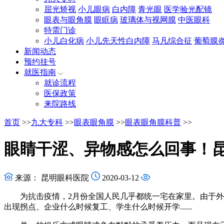
屈光矫视
小儿眼病
白内障
青光眼
医学验光配镜
眼表与眼角膜
眼眶病
玻璃体与视网膜
中医眼科
特需门诊
小儿白化病
小儿先天性白内障
马凡综合征
葡萄膜
新闻动态
预约挂号
就医指南
就诊流程
医保政策
来院路线
首页
>>
九大专科
>>
眼表眼角膜
>>
眼表眼角膜科普
>>
眼睛干涩、异物感怎么回事！
来源： 昆明眼科医院
2020-03-12
为抗击疫情，2月份全国人民几乎都统一宅在家里。由于外出
出现拐点、企业什么时候复工、学生什么时候开学......