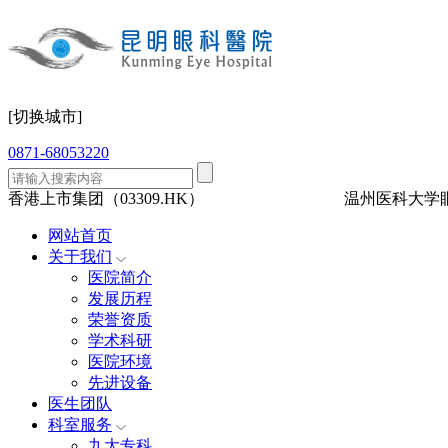
[切换城市]
0871-68053220
香港上市集团（03309.HK）
三级眼科
医保定点
温州医科大学
网站首页
关于我们
医院简介
发展历程
荣誉资质
学术科研
医院环境
先进设备
医生团队
科室服务
九大专科