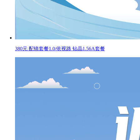
380元 配镜套餐1.0/依视路 钻晶1.56A套餐