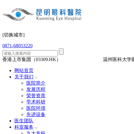
[切换城市]
0871-68053220
香港上市集团（03309.HK）
三级眼科
医保定点
温州医科大学
网站首页
关于我们
医院简介
发展历程
荣誉资质
学术科研
医院环境
先进设备
医生团队
科室服务
九大专科