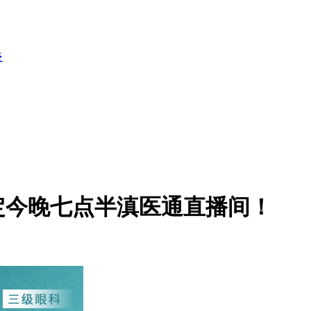
炎
定今晚七点半滇医通直播间！