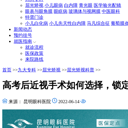
屈光矫视
小儿眼病
白内障
青光眼
医学验光配镜
眼表与眼角膜
眼眶病
玻璃体与视网膜
中医眼科
特需门诊
小儿白化病
小儿先天性白内障
马凡综合征
葡萄膜
新闻动态
预约挂号
就医指南
就诊流程
医保政策
来院路线
首页
>>
九大专科
>>
屈光矫视
>>
屈光矫视科普
>>
高考后近视手术如何选择，锁
来源： 昆明眼科医院
2022-06-14