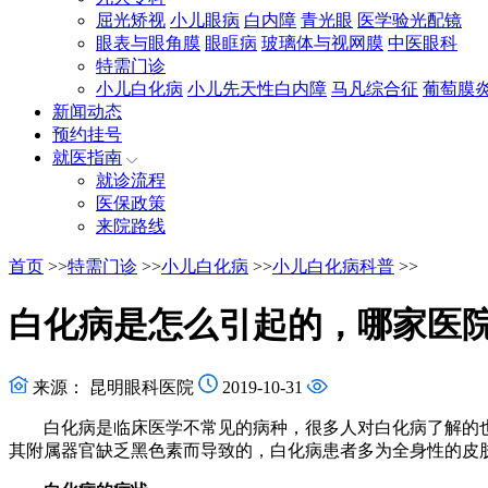
屈光矫视
小儿眼病
白内障
青光眼
医学验光配镜
眼表与眼角膜
眼眶病
玻璃体与视网膜
中医眼科
特需门诊
小儿白化病
小儿先天性白内障
马凡综合征
葡萄膜
新闻动态
预约挂号
就医指南
就诊流程
医保政策
来院路线
首页
>>
特需门诊
>>
小儿白化病
>>
小儿白化病科普
>>
白化病是怎么引起的，哪家医
来源： 昆明眼科医院
2019-10-31
白化病是临床医学不常见的病种，很多人对白化病了解的也
其附属器官缺乏黑色素而导致的，白化病患者多为全身性的皮