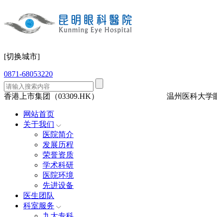
[切换城市]
0871-68053220
香港上市集团（03309.HK）
三级眼科
医保定点
温州医科大学
网站首页
关于我们
医院简介
发展历程
荣誉资质
学术科研
医院环境
先进设备
医生团队
科室服务
九大专科