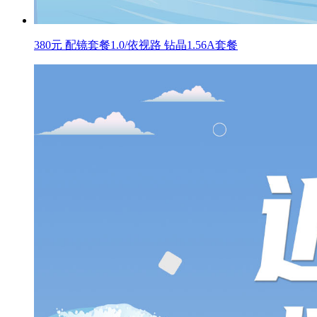
380元 配镜套餐1.0/依视路 钻晶1.56A套餐