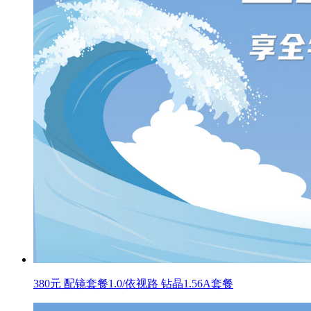
380元 配镜套餐1.0/依视路 钻晶1.56A套餐