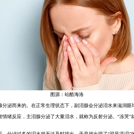
图源：站酷海洛
分泌而来的。在正常生理状态下，副泪腺会分泌泪水来滋润眼
绪反应，主泪腺分泌了大量泪水，就称为反射分泌。“冻哭”
分泌过多的泪水就无法及时排出，于是就出现了“迎风流泪”