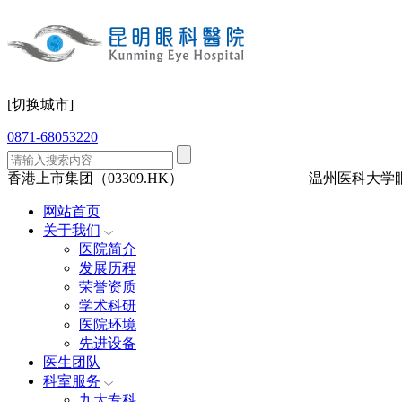
[切换城市]
0871-68053220
香港上市集团（03309.HK）
三级眼科
医保定点
温州医科大学
网站首页
关于我们
医院简介
发展历程
荣誉资质
学术科研
医院环境
先进设备
医生团队
科室服务
九大专科