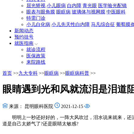
屈光矫视
小儿眼病
白内障
青光眼
医学验光配镜
眼表与眼角膜
眼眶病
玻璃体与视网膜
中医眼科
特需门诊
小儿白化病
小儿先天性白内障
马凡综合征
葡萄膜
新闻动态
预约挂号
就医指南
就诊流程
医保政策
来院路线
首页
>>
九大专科
>>
眼眶病
>>
眼眶病科普
>>
眼睛遇到光和风就流泪是泪道
来源： 昆明眼科医院
2021-12-15
明明上一秒还好好的，一阵大风吹过，泪水说来就来，还流个
道是自己太娇气了?还是眼睛太敏感?