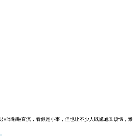
眼泪哗啦啦直流，看似是小事，但也让不少人既尴尬又烦恼，难