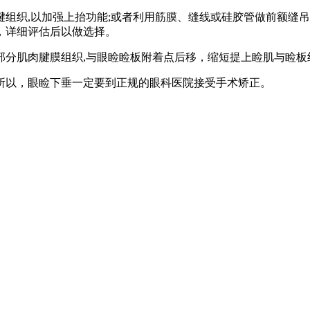
腱组织,以加强上抬功能;或者利用筋膜、缝线或硅胶管做前额缝
，详细评估后以做选择。
部分肌肉腱膜组织,与眼睑睑板附着点后移，缩短提上睑肌与睑板
以，眼睑下垂一定要到正规的眼科医院接受手术矫正。