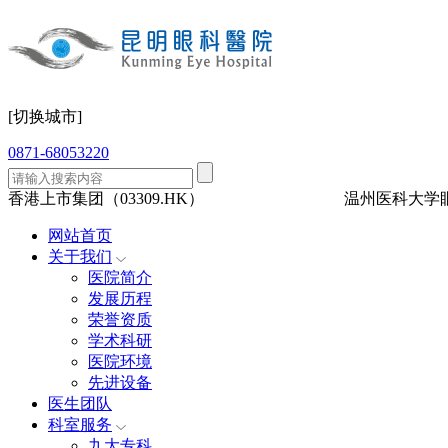
[切换城市]
0871-68053220
香港上市集团（03309.HK）
三级眼科
医保定点
温州医科大学
网站首页
关于我们
医院简介
发展历程
荣誉资质
学术科研
医院环境
先进设备
医生团队
科室服务
九大专科