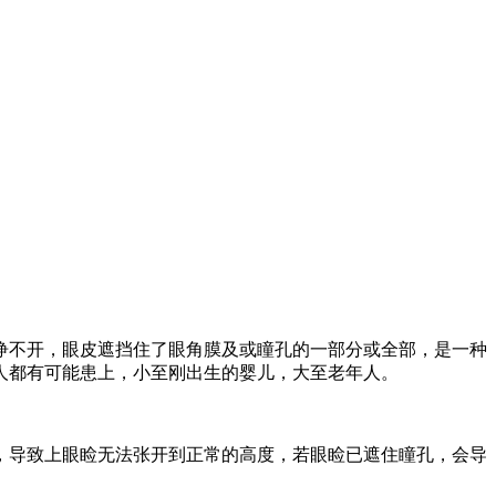
睁不开，眼皮遮挡住了眼角膜及或瞳孔的一部分或全部，是一种
人都有可能患上，小至刚出生的婴儿，大至老年人。
导致上眼睑无法张开到正常的高度，若眼睑已遮住瞳孔，会导