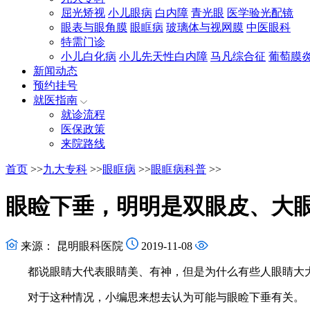
屈光矫视
小儿眼病
白内障
青光眼
医学验光配镜
眼表与眼角膜
眼眶病
玻璃体与视网膜
中医眼科
特需门诊
小儿白化病
小儿先天性白内障
马凡综合征
葡萄膜
新闻动态
预约挂号
就医指南
就诊流程
医保政策
来院路线
首页
>>
九大专科
>>
眼眶病
>>
眼眶病科普
>>
眼睑下垂，明明是双眼皮、大
来源： 昆明眼科医院
2019-11-08
都说眼睛大代表眼睛美、有神，但是为什么有些人眼睛大大
对于这种情况，小编思来想去认为可能与眼睑下垂有关。