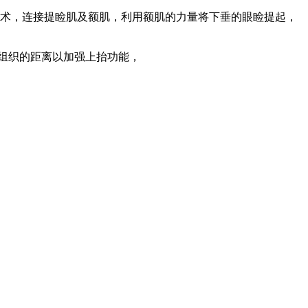
吊术，连接提睑肌及额肌，利用额肌的力量将下垂的眼睑提起，
组织的距离以加强上抬功能，