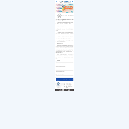
医院简介
白内障
小儿白内障
就诊流程
首页
发展历程
小儿眼病
小儿白化病
医保政策
关于我们
荣誉资质
玻璃体视网膜
马凡综合征
来院路线
九大专科
优惠活动
屈光矫视
葡萄膜炎
特需门诊
学术活动
青光眼
首页
>>
九大专科
>>
眼眶病
>>
眼眶病科普
>>
就医指南
教育培训
医学验光配镜
专家团队
医院环境
眼眶病
安装义眼一定要摘除眼球不可?和真眼差距大吗?
来源：昆明眼科医院
2020-01-14
惠民活动
先进设备
眼表与眼角膜
植入义眼的都知道它的主要作用就是帮助眼睛失明的人们改善外
新闻动态
中医眼科
观，从而自信，但在植入之前，不少患者都有以下一些疑问。
优惠套餐
安装义眼什么情况下需要将眼球摘除
装义眼并非一定要将眼球摘除不可。有些病患眼球萎缩程度轻微，
则只要戴上义眼片类似一种隐形眼镜即可。然而，有些特殊情况，需要
及时摘除。
1、眼癌：眼球内长了恶性瘤。例如小孩子的视网膜的母细胞瘤，
以及成人黑色素瘤。为防止肿瘤扩大或转移，危及生命，只好将眼球摘
除。
2、交感性眼炎：一只眼睛受伤，为预防或治疗另一只眼有感于同
年同月同日生的眼睛在受苦，也只好摘除这一只受伤的眼睛。
3、疼痛的盲眼：例如青光眼末期，患眼既无视力也时常疼痛难
忍，摘除眼球后，反而使病患脱离苦海。
义眼和真眼的差距大吗?
昆明眼科医院隶属于希玛国际眼科集团旗下，医疗设备和治疗水平
同步。根据仿生生物学原理，医院采用进口医用材料结合独特的义眼个
性化配戴技术，硅胶取模，电脑配色，数码瞳孔、虹模定位，按配戴者
健眼的形态，角膜、虹膜及瞳孔的大小、色泽、血管、血管纹理和脂肪
分布，电脑配色，设计定做。希玛眼科制作出的义眼具有壳薄、质轻、
光滑、亲水透氧、配戴舒适、形态逼真，既增加义眼的活动灵活性，从
外观上又看不出来装了义眼。
温馨提醒：安装义眼是个严谨的医学行为，应该由经验丰富的义眼
定制技师根据患者眼窝的大小、健眼的神态和色调，经准确的测量定制
义眼，一般需要一天的时间。个别患者还需要另外的复诊以根据情况修
整义眼。
相关推荐
昆明眼科针眼怎么治疗才能好得快一些？
眼睛遇到光和风就流泪是泪道阻塞吗？
昆明眼科医院做眼袋手术好吗？价格是多少
眼睛流眼泪有分泌物是怎么回事？
昆明哪家眼科医院能植入义眼
点击拨打眼科热线
0871-68053220
8:30-17:30
门诊时间（无假日医院）
昆明市云瑞西路44号
来院路线
医院地址
Address
滇ICP备
18009831
号-5