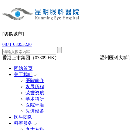
[切换城市]
0871-68053220
香港上市集团（03309.HK）
三级眼科
医保定点
温州医科大学
网站首页
关于我们
医院简介
发展历程
荣誉资质
学术科研
医院环境
先进设备
医生团队
科室服务
九大专科