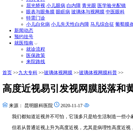
屈光矫视
小儿眼病
白内障
青光眼
医学验光配镜
眼表与眼角膜
眼眶病
玻璃体与视网膜
中医眼科
特需门诊
小儿白化病
小儿先天性白内障
马凡综合征
葡萄膜
新闻动态
预约挂号
就医指南
就诊流程
医保政策
来院路线
首页
>>
九大专科
>>
玻璃体视网膜
>>
玻璃体视网膜科普
>>
高度近视易引发视网膜脱落和
来源： 昆明眼科医院
2020-11-17
我们都知道近视并不可怕，它顶多只是给生活制造一些小
但若从普通近视上升为高度近视，尤其是病理性高度近视，