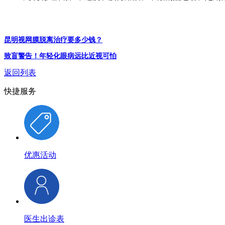
昆明视网膜脱离治疗要多少钱？
致盲警告！年轻化眼病远比近视可怕
返回列表
快捷服务
优惠活动
医生出诊表